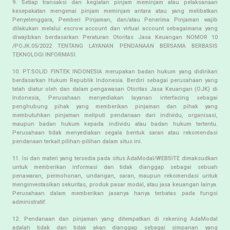
9. Setiap transaksi dan kegiatan pinjam meminjam atau pelaksanaan
kesepakatan mengenai pinjam meminjam antara atau yang melibatkan
Penyelenggara, Pemberi Pinjaman, dan/atau Penerima Pinjaman wajib
dilakukan melalui escrow account dan virtual account sebagaimana yang
diwajibkan berdasarkan Peraturan Otoritas Jasa Keuangan NOMOR 10
/POJK.05/2022 TENTANG LAYANAN PENDANAAN BERSAMA BERBASIS
TEKNOLOGI INFORMASI.
10. PT.SOLID FINTEK INDONESIA merupakan badan hukum yang didirikan
berdasarkan Hukum Republik Indonesia. Berdiri sebagai perusahaan yang
telah diatur oleh dan dalam pengawasan Otoritas Jasa Keuangan (OJK) di
Indonesia, Perusahaan menyediakan layanan interfacing sebagai
penghubung pihak yang memberikan pinjaman dan pihak yang
membutuhkan pinjaman meliputi pendanaan dari individu, organisasi,
maupun badan hukum kepada individu atau badan hukum tertentu.
Perusahaan tidak menyediakan segala bentuk saran atau rekomendasi
pendanaan terkait pilihan-pilihan dalam situs ini.
11. Isi dan materi yang tersedia pada situs AdaModal/WEBSITE dimaksudkan
untuk memberikan informasi dan tidak dianggap sebagai sebuah
penawaran, permohonan, undangan, saran, maupun rekomendasi untuk
menginvestasikan sekuritas, produk pasar modal, atau jasa keuangan lainya.
Perusahaan dalam memberikan jasanya hanya terbatas pada fungsi
administratif.
12. Pendanaan dan pinjaman yang ditempatkan di rekening AdaModal
adalah tidak dan tidak akan dianggap sebagai simpanan yang