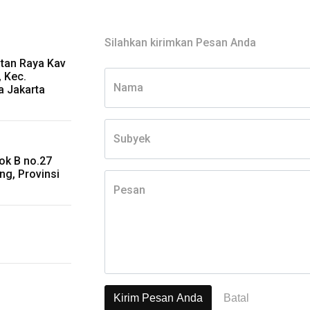
Silahkan kirimkan Pesan Anda
atan Raya Kav
, Kec.
Nama
a Jakarta
Subyek
ok B no.27
ng, Provinsi
Pesan
Kirim Pesan Anda
Batal