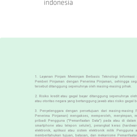
1. Layanan Pinjam Meminjam Berbasis Teknologi Informasi 
Pemberi Pinjaman dengan Penerima Pinjaman, sehingga segal
tersebut ditanggung sepenuhnya oleh masing-masing pihak.
2. Risiko kredit atau gagal bayar ditanggung sepenuhnya ol
atau otoritas negara yang bertanggung jawab atas risiko gagal ba
3. Penyelenggara dengan persetujuan dari masing-masing 
Penerima Pinjaman) mengakses, memperoleh, menyimpan, m
pribadi Pengguna ("Pemanfaatan Data") pada atau di dalam 
smartphone atau telepon seluler), perangkat keras (hardw
elektronik, aplikasi atau sistem elektronik milik Penggun
memberitahukan tujuan, batasan, dan mekanisme Pemanfaata