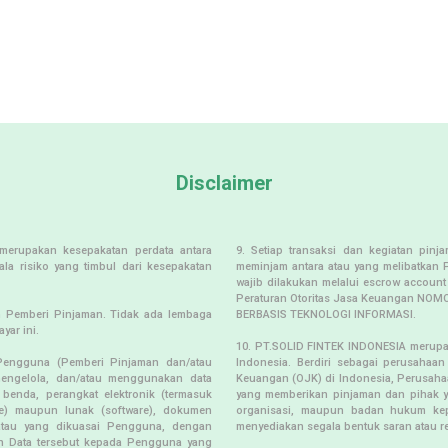
Disclaimer
merupakan kesepakatan perdata antara
9. Setiap transaksi dan kegiatan pin
a risiko yang timbul dari kesepakatan
meminjam antara atau yang melibatkan 
wajib dilakukan melalui escrow account
Peraturan Otoritas Jasa Keuangan N
eh Pemberi Pinjaman. Tidak ada lembaga
BERBASIS TEKNOLOGI INFORMASI.
yar ini.
10. PT.SOLID FINTEK INDONESIA merupa
Pengguna (Pemberi Pinjaman dan/atau
Indonesia. Berdiri sebagai perusahaa
engelola, dan/atau menggunakan data
Keuangan (OJK) di Indonesia, Perusaha
benda, perangkat elektronik (termasuk
yang memberikan pinjaman dan pihak y
are) maupun lunak (software), dokumen
organisasi, maupun badan hukum kep
a atau yang dikuasai Pengguna, dengan
menyediakan segala bentuk saran atau re
n Data tersebut kepada Pengguna yang