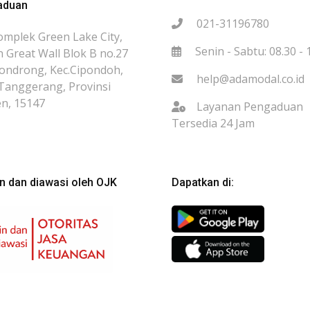
aduan
021-31196780
omplek Green Lake City,
Senin - Sabtu: 08.30 - 
 Great Wall Blok B no.27
Gondrong, Kec.Cipondoh,
help@adamodal.co.id
Tanggerang, Provinsi
n, 15147
Layanan Pengaduan
Tersedia 24 Jam
in dan diawasi oleh OJK
Dapatkan di: