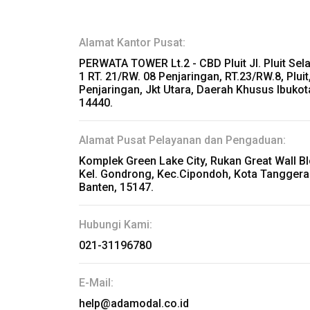
Alamat Kantor Pusat:
PERWATA TOWER Lt.2 - CBD Pluit Jl. Pluit Sel
1 RT. 21/RW. 08 Penjaringan, RT.23/RW.8, Pluit
Penjaringan, Jkt Utara, Daerah Khusus Ibukot
14440.
Alamat Pusat Pelayanan dan Pengaduan:
Komplek Green Lake City, Rukan Great Wall Bl
Kel. Gondrong, Kec.Cipondoh, Kota Tanggera
Banten, 15147.
Hubungi Kami:
021-31196780
E-Mail:
help@adamodal.co.id