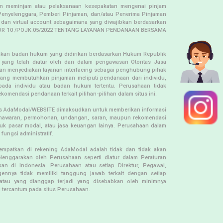
jam meminjam atau pelaksanaan kesepakatan mengenai pinjam
Penyelenggara, Pemberi Pinjaman, dan/atau Penerima Pinjaman
 dan virtual account sebagaimana yang diwajibkan berdasarkan
OMOR 10 /POJK.05/2022 TENTANG LAYANAN PENDANAAN BERSAMA
kan badan hukum yang didirikan berdasarkan Hukum Republik
n yang telah diatur oleh dan dalam pengawasan Otoritas Jasa
an menyediakan layanan interfacing sebagai penghubung pihak
ang membutuhkan pinjaman meliputi pendanaan dari individu,
ada individu atau badan hukum tertentu. Perusahaan tidak
komendasi pendanaan terkait pilihan-pilihan dalam situs ini.
situs AdaModal/WEBSITE dimaksudkan untuk memberikan informasi
enawaran, permohonan, undangan, saran, maupun rekomendasi
duk pasar modal, atau jasa keuangan lainya. Perusahaan dalam
fungsi administratif.
empatkan di rekening AdaModal adalah tidak dan tidak akan
enggarakan oleh Perusahaan seperti diatur dalam Peraturan
n di Indonesia. Perusahaan atau setiap Direktur, Pegawai,
Agennya tidak memiliki tanggung jawab terkait dengan setiap
atau yang dianggap terjadi yang disebabkan oleh minimnya
ng tercantum pada situs Perusahaan.