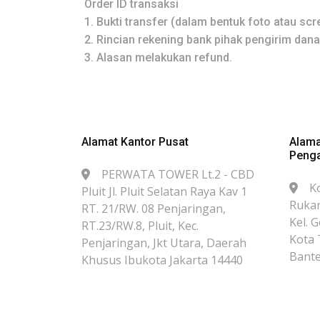
Order ID transaksi
1.
Bukti transfer (dalam bentuk foto atau scr
2.
Rincian rekening bank pihak pengirim dana
3.
Alasan melakukan refund.
Alamat Kantor Pusat
Alama
Peng
PERWATA TOWER Lt.2 - CBD
K
Pluit Jl. Pluit Selatan Raya Kav 1
Rukan
RT. 21/RW. 08 Penjaringan,
Kel. 
RT.23/RW.8, Pluit, Kec.
Kota 
Penjaringan, Jkt Utara, Daerah
Bante
Khusus Ibukota Jakarta 14440