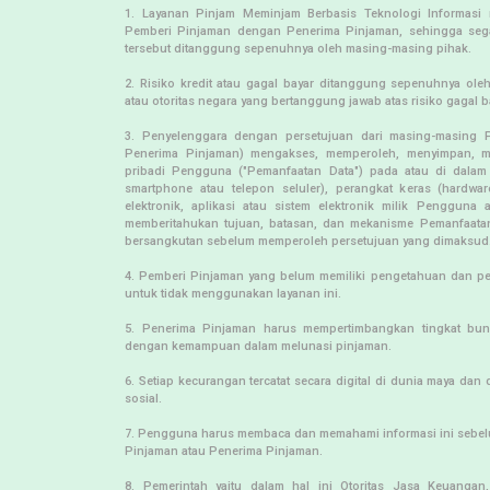
1. Layanan Pinjam Meminjam Berbasis Teknologi Informasi 
Pemberi Pinjaman dengan Penerima Pinjaman, sehingga segal
tersebut ditanggung sepenuhnya oleh masing-masing pihak.
2. Risiko kredit atau gagal bayar ditanggung sepenuhnya ol
atau otoritas negara yang bertanggung jawab atas risiko gagal ba
3. Penyelenggara dengan persetujuan dari masing-masing 
Penerima Pinjaman) mengakses, memperoleh, menyimpan, m
pribadi Pengguna ("Pemanfaatan Data") pada atau di dalam 
smartphone atau telepon seluler), perangkat keras (hardw
elektronik, aplikasi atau sistem elektronik milik Penggun
memberitahukan tujuan, batasan, dan mekanisme Pemanfaata
bersangkutan sebelum memperoleh persetujuan yang dimaksud
4. Pemberi Pinjaman yang belum memiliki pengetahuan dan p
untuk tidak menggunakan layanan ini.
5. Penerima Pinjaman harus mempertimbangkan tingkat bun
dengan kemampuan dalam melunasi pinjaman.
6. Setiap kecurangan tercatat secara digital di dunia maya dan 
sosial.
7. Pengguna harus membaca dan memahami informasi ini sebe
Pinjaman atau Penerima Pinjaman.
8. Pemerintah yaitu dalam hal ini Otoritas Jasa Keuangan