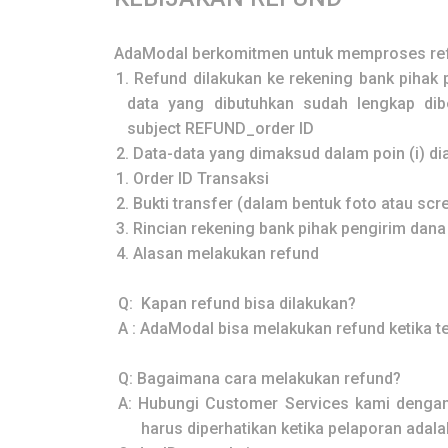
AdaModal
berkomitmen untuk memproses ref
1.
Refund dilakukan ke rekening bank pihak 
data yang dibutuhkan sudah lengkap di
subject
REFUND_order ID
2.
Data-data yang dimaksud dalam poin (i) dia
1.
Order ID Transaksi
2.
Bukti transfer (dalam bentuk foto atau scr
3.
Rincian rekening bank pihak pengirim dana
4.
Alasan melakukan refund
Q:
Kapan refund bisa dilakukan?
A :
AdaModal
bisa melakukan refund ketika t
Q:
Bagaimana cara melakukan refund?
A:
Hubungi Customer Services kami dengan
harus diperhatikan ketika pelaporan adala