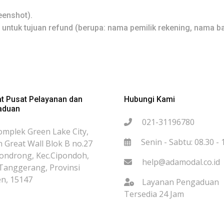
eenshot).
 untuk tujuan refund (berupa: nama pemilik rekening, nama b
t Pusat Pelayanan dan
Hubungi Kami
aduan
021-31196780
omplek Green Lake City,
Senin - Sabtu: 08.30 - 
 Great Wall Blok B no.27
Gondrong, Kec.Cipondoh,
help@adamodal.co.id
Tanggerang, Provinsi
n, 15147
Layanan Pengaduan
Tersedia 24 Jam