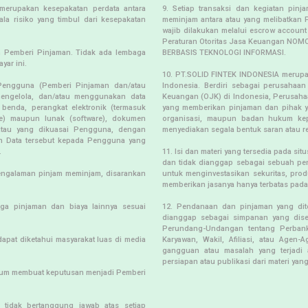
merupakan kesepakatan perdata antara
9. Setiap transaksi dan kegiatan pin
a risiko yang timbul dari kesepakatan
meminjam antara atau yang melibatkan 
wajib dilakukan melalui escrow account
Peraturan Otoritas Jasa Keuangan N
eh Pemberi Pinjaman. Tidak ada lembaga
BERBASIS TEKNOLOGI INFORMASI.
yar ini.
10. PT.SOLID FINTEK INDONESIA merupa
Pengguna (Pemberi Pinjaman dan/atau
Indonesia. Berdiri sebagai perusahaa
engelola, dan/atau menggunakan data
Keuangan (OJK) di Indonesia, Perusaha
benda, perangkat elektronik (termasuk
yang memberikan pinjaman dan pihak y
are) maupun lunak (software), dokumen
organisasi, maupun badan hukum kep
a atau yang dikuasai Pengguna, dengan
menyediakan segala bentuk saran atau re
n Data tersebut kepada Pengguna yang
.
11. Isi dan materi yang tersedia pada 
dan tidak dianggap sebagai sebuah p
engalaman pinjam meminjam, disarankan
untuk menginvestasikan sekuritas, pro
memberikan jasanya hanya terbatas pada 
ga pinjaman dan biaya lainnya sesuai
12. Pendanaan dan pinjaman yang dit
dianggap sebagai simpanan yang disel
Perundang-Undangan tentang Perbanka
dapat diketahui masyarakat luas di media
Karyawan, Wakil, Afiliasi, atau Agen-
gangguan atau masalah yang terjadi 
persiapan atau publikasi dari materi ya
lum membuat keputusan menjadi Pemberi
, tidak bertanggung jawab atas setiap